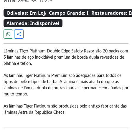
GTIN:
8594155110223
Odivelas:
Em Loja
Campo Grande:
Em Loja
Restauradores:
E
Alameda:
Indisponivel
Lâminas Tiger Platinum Double Edge Safety Razor são 20 packs com
5 lâminas de aço inoxidável premium de borda dupla revestidas de
platina e teflon.
As lâminas Tiger Platinum Premium são adequadas para todos os
tipos de pele e tipos de barba. A lâmina é mais afiada do que as
lâminas de lâmina dupla de outras marcas e permanecem afiadas por
muito tempo.
As lâminas Tiger Platinum são produzidas pelo antigo fabricante das
lâminas Astra da República Checa.