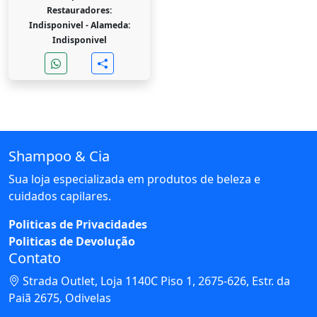
Restauradores:
Indisponivel -
Alameda:
Indisponivel
Shampoo & Cia
Sua loja especializada em produtos de beleza e
cuidados capilares.
Politicas de Privacidades
Politicas de Devolução
Contato
Strada Outlet, Loja 1140C Piso 1, 2675-626, Estr. da
Paiã 2675, Odivelas