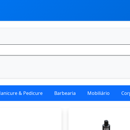
anicure & Pedicure
Barbearia
Mobiliário
Cor