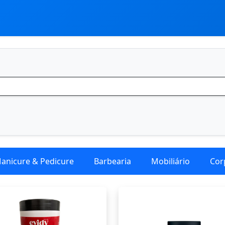
anicure & Pedicure
Barbearia
Mobiliário
Cor