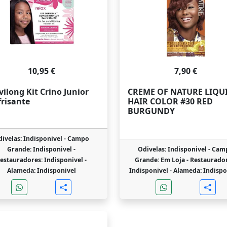
10,95 €
7,90 €
vilong Kit Crino Junior
CREME OF NATURE LIQU
frisante
HAIR COLOR #30 RED
BURGUNDY
ivelas: Indisponivel -
Campo
Grande: Indisponivel -
Odivelas: Indisponivel -
Cam
estauradores: Indisponivel -
Grande: Em Loja -
Restaurador
Alameda: Indisponivel
Indisponivel -
Alameda: Indispo