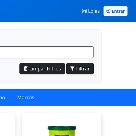
Lojas
Entrar
Limpar Filtros
Filtrar
po
Marcas