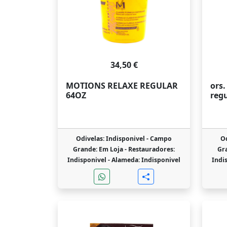
34,50 €
MOTIONS RELAXE REGULAR
ors.
64OZ
regu
Odivelas: Indisponivel -
Campo
Od
Grande: Em Loja -
Restauradores:
Gr
Indisponivel -
Alameda: Indisponivel
Indi