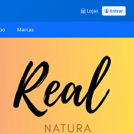
Lojas
Entrar
po
Marcas
Next