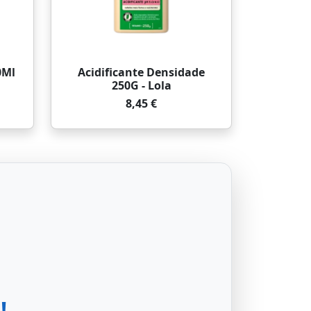
0Ml
Acidificante Densidade
250G - Lola
8,45 €
!