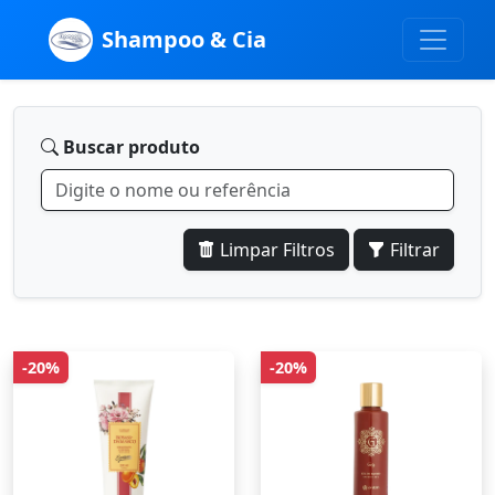
Shampoo & Cia
Buscar produto
Limpar Filtros
Filtrar
-20%
-20%