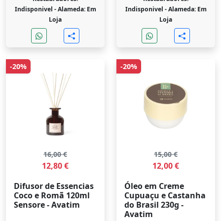
Indisponivel -
Alameda: Em
Indisponivel -
Alameda: Em
Loja
Loja
-20%
-20%
16,00 €
15,00 €
12,80 €
12,00 €
Difusor de Essencias
Óleo em Creme
Coco e Romã 120ml
Cupuaçu e Castanha
Sensore - Avatim
do Brasil 230g -
Avatim