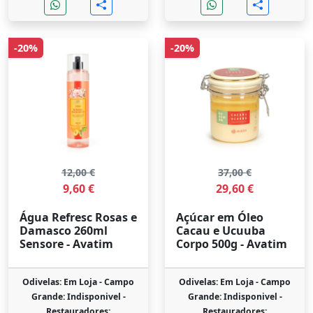
-20%
-20%
12,00 €
37,00 €
9,60 €
29,60 €
Água Refresc Rosas e
Açúcar em Óleo
Damasco 260ml
Cacau e Ucuuba
Sensore - Avatim
Corpo 500g - Avatim
Odivelas: Em Loja -
Campo
Odivelas: Em Loja -
Campo
Grande: Indisponivel -
Grande: Indisponivel -
Restauradores:
Restauradores: