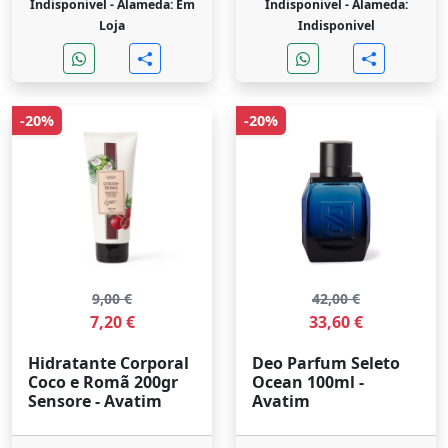
Indisponivel -
Alameda: Em
Indisponivel -
Alameda:
Loja
Indisponivel
-20%
-20%
9,00 €
42,00 €
7,20 €
33,60 €
Hidratante Corporal
Deo Parfum Seleto
Coco e Romã 200gr
Ocean 100ml -
Sensore - Avatim
Avatim