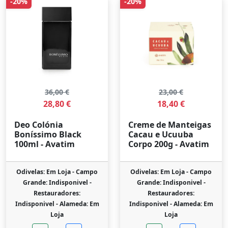
-20%
-20%
36,00 €
23,00 €
28,80 €
18,40 €
Deo Colónia
Creme de Manteigas
Boníssimo Black
Cacau e Ucuuba
100ml - Avatim
Corpo 200g - Avatim
Odivelas: Em Loja -
Campo
Odivelas: Em Loja -
Campo
Grande: Indisponivel -
Grande: Indisponivel -
Restauradores:
Restauradores:
Indisponivel -
Alameda: Em
Indisponivel -
Alameda: Em
Loja
Loja