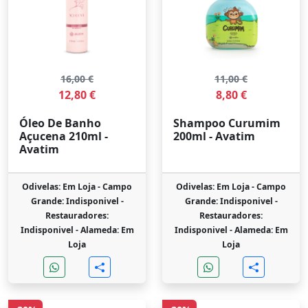
16,00 €
11,00 €
12,80 €
8,80 €
Óleo De Banho
Shampoo Curumim
Açucena 210ml -
200ml - Avatim
Avatim
Odivelas: Em Loja -
Campo
Odivelas: Em Loja -
Campo
Grande: Indisponivel -
Grande: Indisponivel -
Restauradores:
Restauradores:
Indisponivel -
Alameda: Em
Indisponivel -
Alameda: Em
Loja
Loja