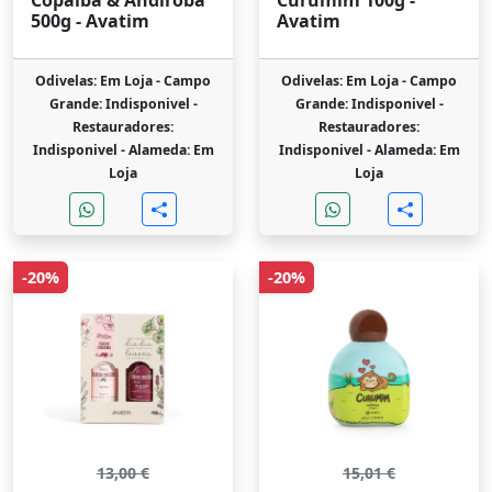
Copaiba & Andiroba
Curumim 100g -
500g - Avatim
Avatim
Odivelas: Em Loja -
Campo
Odivelas: Em Loja -
Campo
Grande: Indisponivel -
Grande: Indisponivel -
Restauradores:
Restauradores:
Indisponivel -
Alameda: Em
Indisponivel -
Alameda: Em
Loja
Loja
-20%
-20%
13,00 €
15,01 €