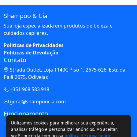
Shampoo & Cia
Sua loja especializada em produtos de beleza e
cuidados capilares.
Politicas de Privacidades
Politicas de Devolução
Contato
Strada Outlet, Loja 1140C Piso 1, 2675-626, Estr. da
Paiã 2675, Odivelas
+351 968 583 918
geral@shampoocia.com
Funcionamento
Utilizamos cookies para melhorar sua experiência,
Todos os Dias: 10h às 23h
analisar tráfego e personalizar anúncios. Ao aceitar,
você concorda com nossa
política de privacidade
.