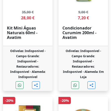
35,00 €
9,00 €
28,00 €
7,20 €
Kit Mini Águas
Condicionador
Naturais 60ml -
Curumim 200ml -
Avatim
Avatim
Odivelas: Indisponivel -
Odivelas: Indisponivel -
Campo Grande:
Campo Grande:
Indisponivel -
Indisponivel -
Restauradores:
Restauradores:
Indisponivel -
Alameda:
Indisponivel -
Alameda: Em
Indisponivel
Loja
-20%
-20%