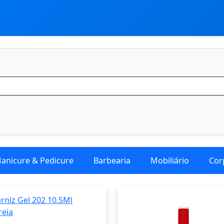
anicure & Pedicure
Barbearia
Mobiliário
Cor