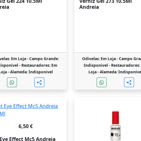
iz Gel 224 10.5Ml
Verniz Gel 273 10.5Ml
reia
Andreia
velas: Em Loja -
Campo Grande:
Odivelas: Em Loja -
Campo Gra
isponivel -
Restauradores: Em
Indisponivel -
Restauradores:
Loja -
Alameda: Indisponivel
Loja -
Alameda: Indisponive
6,50 €
Eye Effect Mc5 Andreia