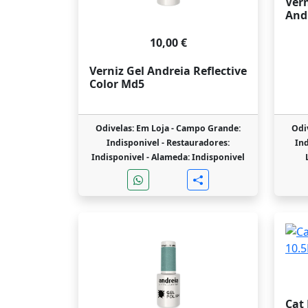
Vern
And
10,00 €
Verniz Gel Andreia Reflective
Color Md5
Odivelas: Em Loja -
Campo Grande:
Odi
Indisponivel -
Restauradores:
Ind
Indisponivel -
Alameda: Indisponivel
Cat 