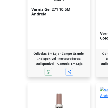
Verniz Gel 271 10.5Ml
Andreia
Vern
Col
Odivelas: Em Loja -
Campo Grande:
Odi
Indisponivel -
Restauradores:
I
Indisponivel -
Alameda: Em Loja
Indi