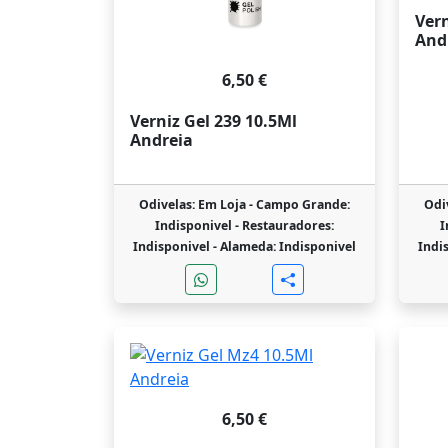
Vern
And
6,50 €
Verniz Gel 239 10.5Ml
Andreia
Odivelas: Em Loja -
Campo Grande:
Odi
Indisponivel -
Restauradores:
I
Indisponivel -
Alameda: Indisponivel
Indi
6,50 €