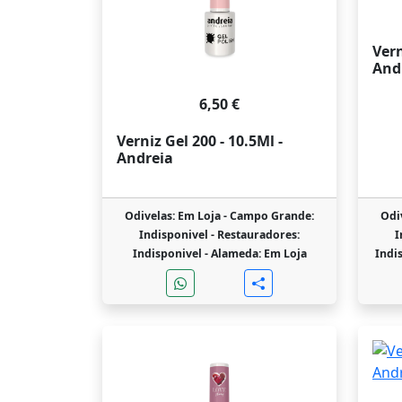
Vern
And
6,50 €
Verniz Gel 200 - 10.5Ml -
Andreia
Odivelas: Em Loja -
Campo Grande:
Odi
Indisponivel -
Restauradores:
I
Indisponivel -
Alameda: Em Loja
Indi