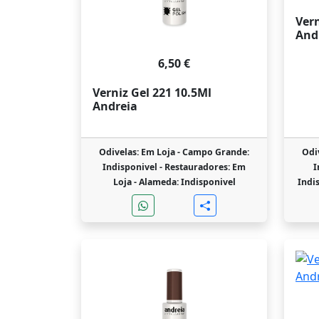
Vern
And
6,50 €
Verniz Gel 221 10.5Ml
Andreia
Odivelas: Em Loja -
Campo Grande:
Odi
Indisponivel -
Restauradores: Em
I
Loja -
Alameda: Indisponivel
Indi