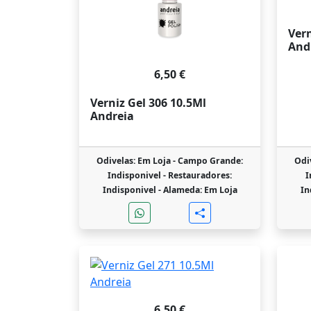
Vern
And
6,50 €
Verniz Gel 306 10.5Ml
Andreia
Odivelas: Em Loja -
Campo Grande:
Odi
Indisponivel -
Restauradores:
I
Indisponivel -
Alameda: Em Loja
In
6,50 €