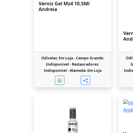
Verniz Gel Mz4 10.5Ml
Andreia
Vern
And
Odivelas: Em Loja -
Campo Grande:
Odi
Indisponivel -
Restauradores:
I
Indisponivel -
Alameda: Em Loja
Indi