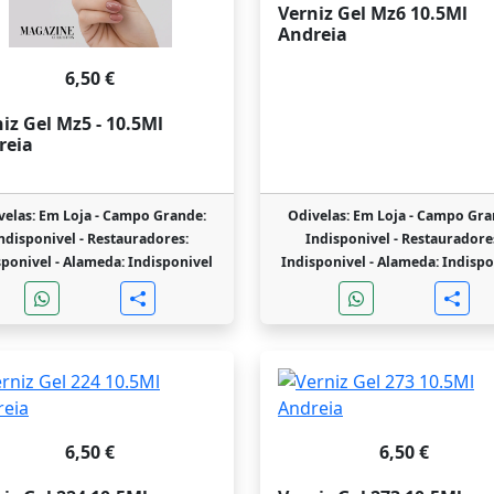
Verniz Gel Mz6 10.5Ml
Andreia
6,50 €
iz Gel Mz5 - 10.5Ml
reia
velas: Em Loja -
Campo Grande:
Odivelas: Em Loja -
Campo Gra
ndisponivel -
Restauradores:
Indisponivel -
Restauradore
sponivel -
Alameda: Indisponivel
Indisponivel -
Alameda: Indispo
6,50 €
6,50 €