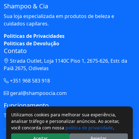
Shampoo & Cia
Sua loja especializada em produtos de beleza e
cuidados capilares.
Politicas de Privacidades
Politicas de Devolução
Contato
Strada Outlet, Loja 1140C Piso 1, 2675-626, Estr. da
Paiã 2675, Odivelas
+351 968 583 918
geral@shampoocia.com
Funcionamento
Utilizamos cookies para melhorar sua experiência,
Todos os Dias: 10h às 23h
analisar tráfego e personalizar anúncios. Ao aceitar,
você concorda com nossa
política de privacidade
.
© 2026 Shampoo & Cia - Todos os direitos reservados.
Aceitar
Rejeitar