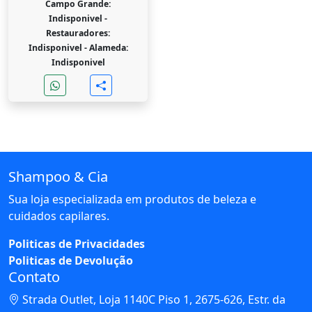
Campo Grande:
Indisponivel -
Restauradores:
Indisponivel -
Alameda:
Indisponivel
Shampoo & Cia
Sua loja especializada em produtos de beleza e
cuidados capilares.
Politicas de Privacidades
Politicas de Devolução
Contato
Strada Outlet, Loja 1140C Piso 1, 2675-626, Estr. da