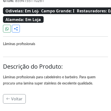
GTIN:
8594155110261
Odivelas:
Em Loja
Campo Grande:
Indisponivel
Restauradores:
E
Alameda:
Em Loja
Lâminas profissionais
Descrição do Produto:
Lâminas profissionais para cabeleireiro e barbeiro. Para quem
procura uma lamina super stainless de excelente qualidade.
Voltar