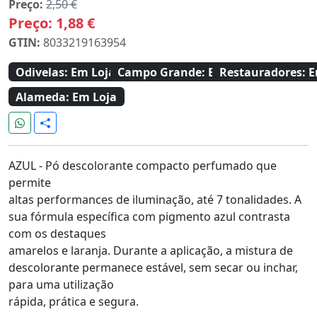
Preço:
2,50 €
Preço:
1,88 €
GTIN:
8033219163954
Odivelas:
Em Loja
Campo Grande:
Em Loja
Restauradores:
E
Alameda:
Em Loja
AZUL - Pó descolorante compacto perfumado que
permite
altas performances de iluminação, até 7 tonalidades. A
sua fórmula específica com pigmento azul contrasta
com os destaques
amarelos e laranja. Durante a aplicação, a mistura de
descolorante permanece estável, sem secar ou inchar,
para uma utilização
rápida, prática e segura.